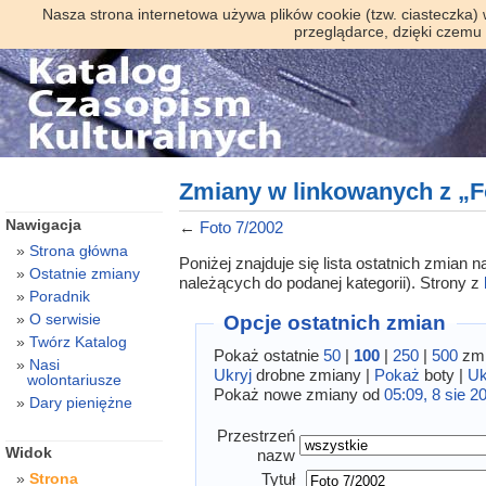
Nasza strona internetowa używa plików cookie (tzw. ciasteczka)
przeglądarce, dzięki czemu
Zmiany w linkowanych z „F
Nawigacja
←
Foto 7/2002
Strona główna
Poniżej znajduje się lista ostatnich zmian
Ostatnie zmiany
należących do podanej kategorii). Strony z
Poradnik
O serwisie
Opcje ostatnich zmian
Twórz Katalog
Pokaż ostatnie
50
|
100
|
250
|
500
zmi
Nasi
Ukryj
drobne zmiany |
Pokaż
boty |
Uk
wolontariusze
Pokaż nowe zmiany od
05:09, 8 sie 2
Dary pieniężne
Przestrzeń
Widok
nazw
Tytuł
Strona