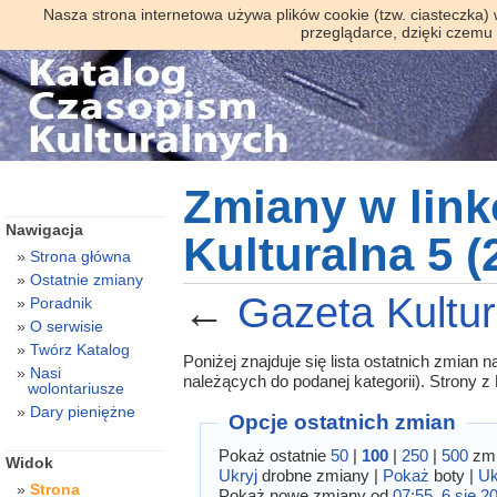
Nasza strona internetowa używa plików cookie (tzw. ciasteczka)
przeglądarce, dzięki czemu
Zmiany w lin
Nawigacja
Kulturalna 5 (
Strona główna
Ostatnie zmiany
←
Gazeta Kultur
Poradnik
O serwisie
Twórz Katalog
Poniżej znajduje się lista ostatnich zmian
Nasi
należących do podanej kategorii). Strony z
wolontariusze
Dary pieniężne
Opcje ostatnich zmian
Pokaż ostatnie
50
|
100
|
250
|
500
zmi
Widok
Ukryj
drobne zmiany |
Pokaż
boty |
Uk
Strona
Pokaż nowe zmiany od
07:55, 6 sie 2