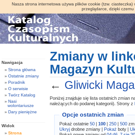
Nasza strona internetowa używa plików cookie (tzw. ciasteczka)
przeglądarce, dzięki czemu
Zmiany w link
Nawigacja
Magazyn Kultu
Strona główna
Ostatnie zmiany
←
Gliwicki Maga
Poradnik
O serwisie
Twórz Katalog
Poniżej znajduje się lista ostatnich zmian
Nasi
należących do podanej kategorii). Strony z
wolontariusze
Dary pieniężne
Opcje ostatnich zmian
Pokaż ostatnie
50
|
100
|
250
|
500
zmi
Widok
Ukryj
drobne zmiany |
Pokaż
boty |
Uk
Strona
Pokaż nowe zmiany od
04:46, 7 sie 2