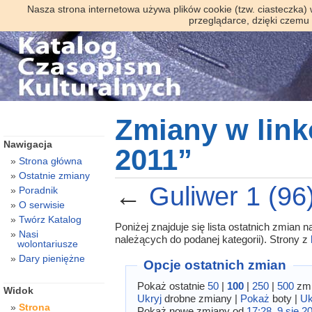
Nasza strona internetowa używa plików cookie (tzw. ciasteczka)
przeglądarce, dzięki czemu
Zmiany w link
Nawigacja
2011”
Strona główna
Ostatnie zmiany
←
Guliwer 1 (96
Poradnik
O serwisie
Twórz Katalog
Poniżej znajduje się lista ostatnich zmian
Nasi
należących do podanej kategorii). Strony z
wolontariusze
Dary pieniężne
Opcje ostatnich zmian
Pokaż ostatnie
50
|
100
|
250
|
500
zmi
Widok
Ukryj
drobne zmiany |
Pokaż
boty |
Uk
Strona
Pokaż nowe zmiany od
17:28, 9 sie 2