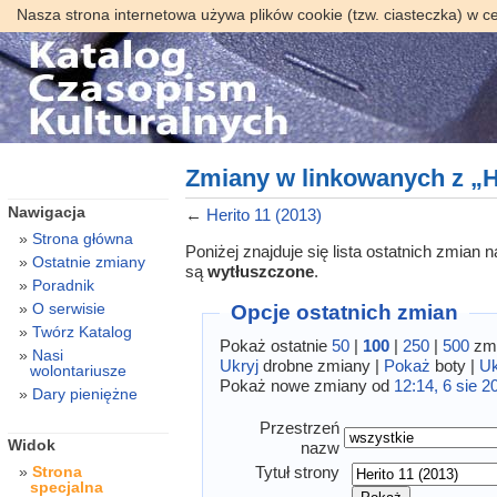
Nasza strona internetowa używa plików cookie (tzw. ciasteczka) w c
Zmiany w linkowanych z „He
Nawigacja
←
Herito 11 (2013)
Strona główna
Poniżej znajduje się lista ostatnich zmian
Ostatnie zmiany
są
wytłuszczone
.
Poradnik
O serwisie
Opcje ostatnich zmian
Twórz Katalog
Pokaż ostatnie
50
|
100
|
250
|
500
zmi
Nasi
Ukryj
drobne zmiany |
Pokaż
boty |
Uk
wolontariusze
Pokaż nowe zmiany od
12:14, 6 sie 2
Dary pieniężne
Przestrzeń
Widok
nazw
Tytuł strony
Strona
specjalna