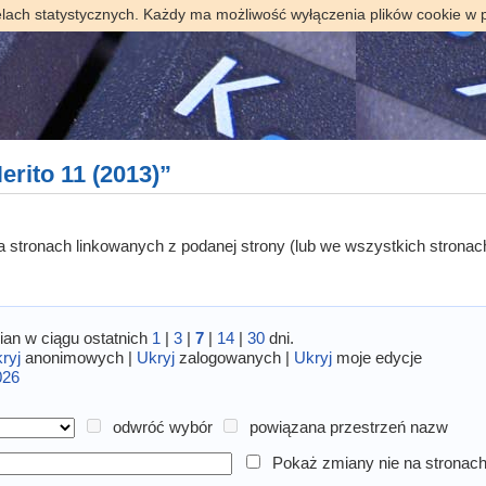
elach statystycznych. Każdy ma możliwość wyłączenia plików cookie w 
rito 11 (2013)”
 na stronach linkowanych z podanej strony (lub we wszystkich stronac
an w ciągu ostatnich
1
|
3
|
7
|
14
|
30
dni.
ryj
anonimowych |
Ukryj
zalogowanych |
Ukryj
moje edycje
026
odwróć wybór
powiązana przestrzeń nazw
Pokaż zmiany nie na stronach 