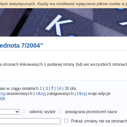
elach statystycznych. Każdy ma możliwość wyłączenia plików cookie w 
ednota 7/2004”
 na stronach linkowanych z podanej strony (lub we wszystkich stronac
an w ciągu ostatnich
1
|
3
|
7
|
14
|
30
dni.
ryj
anonimowych |
Ukryj
zalogowanych |
Ukryj
moje edycje
026
odwróć wybór
powiązana przestrzeń nazw
Pokaż zmiany nie na stronach 