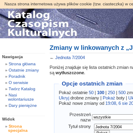
Nasza strona internetowa używa plików cookie (tzw. ciasteczka) w c
Zmiany w linkowanych z „J
Nawigacja
←
Jednota 7/2004
Strona główna
Poniżej znajduje się lista ostatnich zmian
Ostatnie zmiany
są
wytłuszczone
.
Poradnik
O serwisie
Opcje ostatnich zmian
Twórz Katalog
Pokaż ostatnie
50
|
100
|
250
|
500
zmi
Nasi
Ukryj
drobne zmiany |
Pokaż
boty |
Uk
wolontariusze
Pokaż nowe zmiany od
19:08, 6 sie 2
Dary pieniężne
Przestrzeń
Widok
nazw
Tytuł strony
Strona
specjalna