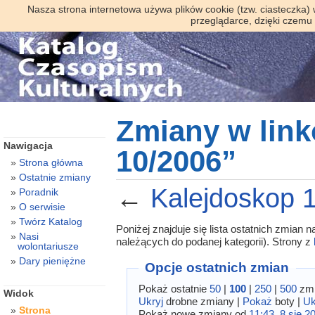
Nasza strona internetowa używa plików cookie (tzw. ciasteczka)
przeglądarce, dzięki czemu
Zmiany w lin
Nawigacja
10/2006”
Strona główna
Ostatnie zmiany
←
Kalejdoskop 
Poradnik
O serwisie
Twórz Katalog
Poniżej znajduje się lista ostatnich zmian
Nasi
należących do podanej kategorii). Strony z
wolontariusze
Dary pieniężne
Opcje ostatnich zmian
Pokaż ostatnie
50
|
100
|
250
|
500
zmi
Widok
Ukryj
drobne zmiany |
Pokaż
boty |
Uk
Strona
Pokaż nowe zmiany od
11:43, 8 sie 2