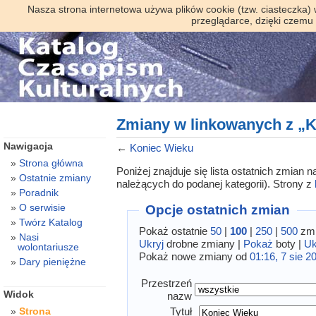
Nasza strona internetowa używa plików cookie (tzw. ciasteczka)
przeglądarce, dzięki czemu
Zmiany w linkowanych z „
Nawigacja
←
Koniec Wieku
Strona główna
Poniżej znajduje się lista ostatnich zmian
Ostatnie zmiany
należących do podanej kategorii). Strony z
Poradnik
O serwisie
Opcje ostatnich zmian
Twórz Katalog
Pokaż ostatnie
50
|
100
|
250
|
500
zmi
Nasi
Ukryj
drobne zmiany |
Pokaż
boty |
Uk
wolontariusze
Pokaż nowe zmiany od
01:16, 7 sie 2
Dary pieniężne
Przestrzeń
Widok
nazw
Tytuł
Strona