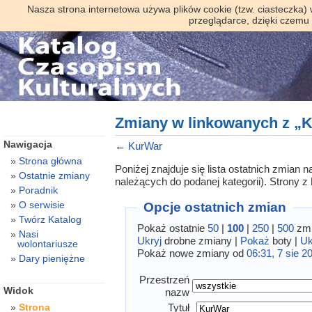
Nasza strona internetowa używa plików cookie (tzw. ciasteczka)
przeglądarce, dzięki czemu
Zmiany w linkowanych z „
Nawigacja
←
KurWar
Strona główna
Poniżej znajduje się lista ostatnich zmian
Ostatnie zmiany
należących do podanej kategorii). Strony z
Poradnik
O serwisie
Opcje ostatnich zmian
Twórz Katalog
Pokaż ostatnie
50
|
100
|
250
|
500
zmi
Nasi
Ukryj
drobne zmiany |
Pokaż
boty |
Uk
wolontariusze
Pokaż nowe zmiany od
06:31, 7 sie 2
Dary pieniężne
Przestrzeń
Widok
nazw
Tytuł
Strona