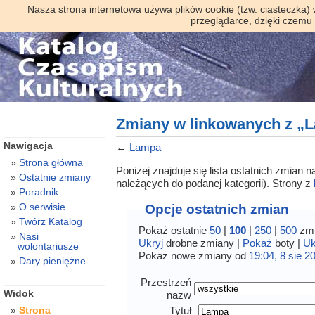
Nasza strona internetowa używa plików cookie (tzw. ciasteczka)
przeglądarce, dzięki czemu
Zmiany w linkowanych z „
Nawigacja
←
Lampa
Strona główna
Poniżej znajduje się lista ostatnich zmian
Ostatnie zmiany
należących do podanej kategorii). Strony z
Poradnik
O serwisie
Opcje ostatnich zmian
Twórz Katalog
Pokaż ostatnie
50
|
100
|
250
|
500
zmi
Nasi
Ukryj
drobne zmiany |
Pokaż
boty |
Uk
wolontariusze
Pokaż nowe zmiany od
19:04, 8 sie 2
Dary pieniężne
Przestrzeń
Widok
nazw
Tytuł
Strona