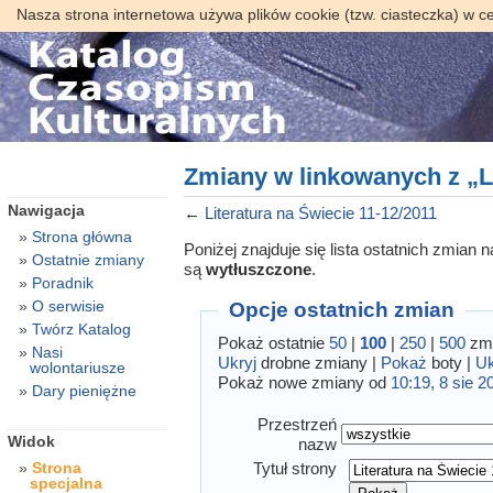
Nasza strona internetowa używa plików cookie (tzw. ciasteczka) w c
Zmiany w linkowanych z „Li
Nawigacja
←
Literatura na Świecie 11-12/2011
Strona główna
Poniżej znajduje się lista ostatnich zmian
Ostatnie zmiany
są
wytłuszczone
.
Poradnik
O serwisie
Opcje ostatnich zmian
Twórz Katalog
Pokaż ostatnie
50
|
100
|
250
|
500
zmi
Nasi
Ukryj
drobne zmiany |
Pokaż
boty |
Uk
wolontariusze
Pokaż nowe zmiany od
10:19, 8 sie 2
Dary pieniężne
Przestrzeń
Widok
nazw
Tytuł strony
Strona
specjalna