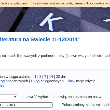
elach statystycznych. Każdy ma możliwość wyłączenia plików cookie w 
teratura na Świecie 11-12/2011”
 na stronach linkowanych z podanej strony (lub we wszystkich stronac
an w ciągu ostatnich
1
|
3
|
7
|
14
|
30
dni.
ryj
anonimowych |
Ukryj
zalogowanych |
Ukryj
moje edycje
026
odwróć wybór
powiązana przestrzeń nazw
Pokaż zmiany nie na stronach 