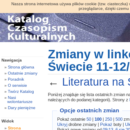
Nasza strona internetowa używa plików cookie (tzw. ciasteczka)
przeglądarce, dzięki czemu
Zmiany w link
Nawigacja
Świecie 11-12
Strona główna
Ostatnie zmiany
←
Literatura na
Poradnik
O serwisie
Twórz Katalog
Poniżej znajduje się lista ostatnich zmian
Nasi
należących do podanej kategorii). Strony z
wolontariusze
Dary pieniężne
Opcje ostatnich zmian
Pokaż ostatnie
50
|
100
|
250
|
500
zmi
Widok
Ukryj
drobne zmiany |
Pokaż
boty |
Uk
Strona
Pokaż nowe zmiany od
09:13, 6 sie 2