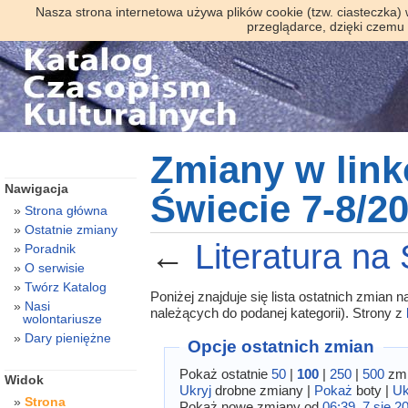
Nasza strona internetowa używa plików cookie (tzw. ciasteczka)
przeglądarce, dzięki czemu
Zmiany w link
Nawigacja
Świecie 7-8/2
Strona główna
Ostatnie zmiany
←
Literatura na
Poradnik
O serwisie
Twórz Katalog
Poniżej znajduje się lista ostatnich zmian
Nasi
należących do podanej kategorii). Strony z
wolontariusze
Dary pieniężne
Opcje ostatnich zmian
Pokaż ostatnie
50
|
100
|
250
|
500
zmi
Widok
Ukryj
drobne zmiany |
Pokaż
boty |
Uk
Strona
Pokaż nowe zmiany od
06:39, 7 sie 2