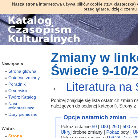
Nasza strona internetowa używa plików cookie (tzw. ciasteczka)
przeglądarce, dzięki czemu
Zmiany w link
Nawigacja
Świecie 9-10/
Strona główna
Ostatnie zmiany
←
Literatura na
Poradnik
O serwisie
Twórz Katalog
Poniżej znajduje się lista ostatnich zmian
Nasi
należących do podanej kategorii). Strony z
wolontariusze
Dary pieniężne
Opcje ostatnich zmian
Pokaż ostatnie
50
|
100
|
250
|
500
zmi
Widok
Ukryj
drobne zmiany |
Pokaż
boty |
Uk
Strona
Pokaż nowe zmiany od
06:29, 7 sie 2