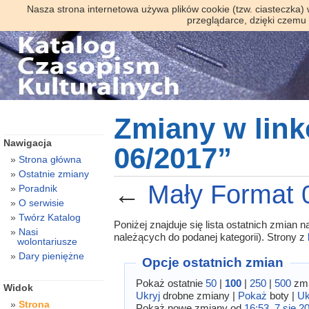
Nasza strona internetowa używa plików cookie (tzw. ciasteczka)
przeglądarce, dzięki czemu
Zmiany w lin
Nawigacja
06/2017”
Strona główna
Ostatnie zmiany
←
Mały Format 
Poradnik
O serwisie
Twórz Katalog
Poniżej znajduje się lista ostatnich zmian
Nasi
należących do podanej kategorii). Strony z
wolontariusze
Dary pieniężne
Opcje ostatnich zmian
Pokaż ostatnie
50
|
100
|
250
|
500
zmi
Widok
Ukryj
drobne zmiany |
Pokaż
boty |
Uk
Strona
Pokaż nowe zmiany od
16:53, 7 sie 2