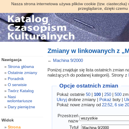
Nasza strona internetowa używa plików cookie (tzw. ciasteczka)
przeglądarce, dzięki czemu
Zmiany w linkowanych z „M
Nawigacja
←
Machina 9/2000
Strona główna
Poniżej znajduje się lista ostatnich zmian
Ostatnie zmiany
należących do podanej kategorii). Strony z
Poradnik
O serwisie
Opcje ostatnich zmian
Twórz Katalog
Pokaż ostatnie
50
|
100
|
250
|
500
zmi
Nasi
Ukryj
drobne zmiany |
Pokaż
boty |
Uk
wolontariusze
Pokaż nowe zmiany od
22:52, 6 sie 2
Dary pieniężne
Przestrzeń
Widok
nazw
Tytuł
Strona