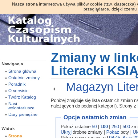
Nasza strona internetowa używa plików cookie (tzw. ciasteczka)
przeglądarce, dzięki czemu
Zmiany w lin
Nawigacja
Literacki KSI
Strona główna
Ostatnie zmiany
←
Magazyn Lite
Poradnik
O serwisie
Twórz Katalog
Poniżej znajduje się lista ostatnich zmian
Nasi
należących do podanej kategorii). Strony z
wolontariusze
Dary pieniężne
Opcje ostatnich zmian
Pokaż ostatnie
50
|
100
|
250
|
500
zmi
Widok
Ukryj
drobne zmiany |
Pokaż
boty |
Uk
Strona
Pokaż nowe zmiany od
09:45, 8 sie 2