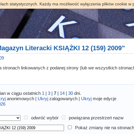
elach statystycznych. Każdy ma możliwość wyłączenia plików cookie w 
agazyn Literacki KSIĄŻKI 12 (159) 2009”
09
 na stronach linkowanych z podanej strony (lub we wszystkich stronac
an w ciągu ostatnich
1
|
3
|
7
|
14
|
30
dni.
ryj
anonimowych |
Ukryj
zalogowanych |
Ukryj
moje edycje
026
odwróć wybór
powiązana przestrzeń nazw
Pokaż zmiany nie na stronach 