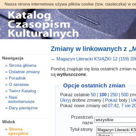
Nasza strona internetowa używa plików cookie (tzw. ciasteczka) w c
Zmiany w linkowanych z „M
Nawigacja
←
Magazyn Literacki KSIĄŻKI 12 (159) 20
Strona główna
Poniżej znajduje się lista ostatnich zmian
Ostatnie zmiany
są
wytłuszczone
.
Poradnik
O serwisie
Opcje ostatnich zmian
Twórz Katalog
Pokaż ostatnie
50
|
100
|
250
|
500
zmi
Nasi
Ukryj
drobne zmiany |
Pokaż
boty |
Uk
wolontariusze
Pokaż nowe zmiany od
07:42, 7 sie 2
Dary pieniężne
Przestrzeń
Widok
nazw
Tytuł strony
Strona
specjalna