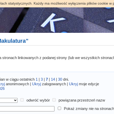
elach statystycznych. Każdy ma możliwość wyłączenia plików cookie w 
akulatura”
 na stronach linkowanych z podanej strony (lub we wszystkich stronac
an w ciągu ostatnich
1
|
3
|
7
|
14
|
30
dni.
ryj
anonimowych |
Ukryj
zalogowanych |
Ukryj
moje edycje
026
odwróć wybór
powiązana przestrzeń nazw
Pokaż zmiany nie na stronach 