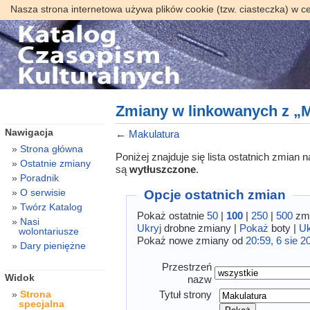
Nasza strona internetowa używa plików cookie (tzw. ciasteczka) w c
Zmiany w linkowanych z „M
Nawigacja
←
Makulatura
Strona główna
Poniżej znajduje się lista ostatnich zmian
Ostatnie zmiany
są
wytłuszczone
.
Poradnik
O serwisie
Opcje ostatnich zmian
Twórz Katalog
Pokaż ostatnie
50
|
100
|
250
|
500
zmi
Nasi
Ukryj
drobne zmiany |
Pokaż
boty |
Uk
wolontariusze
Pokaż nowe zmiany od
20:59, 6 sie 2
Dary pieniężne
Przestrzeń
Widok
nazw
Tytuł strony
Strona
specjalna