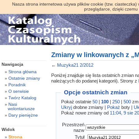
Nasza strona internetowa używa plików cookie (tzw. ciasteczka)
przeglądarce, dzięki czemu
Zmiany w linkowanych z „
Nawigacja
←
Muzyka21 2/2012
Strona główna
Poniżej znajduje się lista ostatnich zmian
Ostatnie zmiany
należących do podanej kategorii). Strony z
Poradnik
O serwisie
Opcje ostatnich zmian
Twórz Katalog
Pokaż ostatnie
50
|
100
|
250
|
500
zmi
Nasi
Ukryj
drobne zmiany |
Pokaż
boty |
Uk
wolontariusze
Pokaż nowe zmiany od
11:04, 9 sie 2
Dary pieniężne
Przestrzeń
Widok
nazw
Tytuł
Strona