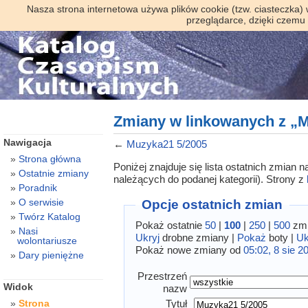
Nasza strona internetowa używa plików cookie (tzw. ciasteczka)
przeglądarce, dzięki czemu
Zmiany w linkowanych z „
Nawigacja
←
Muzyka21 5/2005
Strona główna
Poniżej znajduje się lista ostatnich zmian
Ostatnie zmiany
należących do podanej kategorii). Strony z
Poradnik
O serwisie
Opcje ostatnich zmian
Twórz Katalog
Pokaż ostatnie
50
|
100
|
250
|
500
zmi
Nasi
Ukryj
drobne zmiany |
Pokaż
boty |
Uk
wolontariusze
Pokaż nowe zmiany od
05:02, 8 sie 2
Dary pieniężne
Przestrzeń
Widok
nazw
Tytuł
Strona