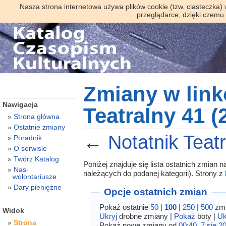
Nasza strona internetowa używa plików cookie (tzw. ciasteczka)
przeglądarce, dzięki czemu
Zmiany w link
Nawigacja
Teatralny 41 (
Strona główna
Ostatnie zmiany
←
Notatnik Teat
Poradnik
O serwisie
Twórz Katalog
Poniżej znajduje się lista ostatnich zmian
Nasi
należących do podanej kategorii). Strony z
wolontariusze
Dary pieniężne
Opcje ostatnich zmian
Pokaż ostatnie
50
|
100
|
250
|
500
zmi
Widok
Ukryj
drobne zmiany |
Pokaż
boty |
Uk
Strona
Pokaż nowe zmiany od
00:40, 7 sie 2