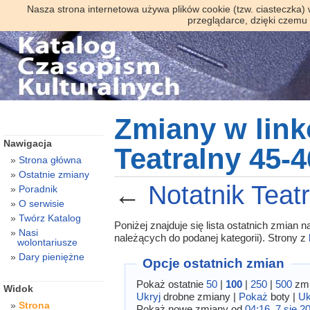
Nasza strona internetowa używa plików cookie (tzw. ciasteczka)
przeglądarce, dzięki czemu
Zmiany w link
Nawigacja
Teatralny 45-4
Strona główna
Ostatnie zmiany
←
Notatnik Teat
Poradnik
O serwisie
Twórz Katalog
Poniżej znajduje się lista ostatnich zmian
Nasi
należących do podanej kategorii). Strony z
wolontariusze
Dary pieniężne
Opcje ostatnich zmian
Pokaż ostatnie
50
|
100
|
250
|
500
zmi
Widok
Ukryj
drobne zmiany |
Pokaż
boty |
Uk
Strona
Pokaż nowe zmiany od
04:16, 7 sie 2