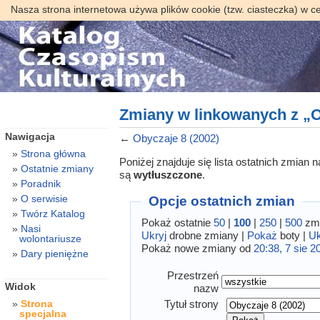
Nasza strona internetowa używa plików cookie (tzw. ciasteczka) w c
Zmiany w linkowanych z „O
Nawigacja
←
Obyczaje 8 (2002)
Strona główna
Poniżej znajduje się lista ostatnich zmian
Ostatnie zmiany
są
wytłuszczone
.
Poradnik
O serwisie
Opcje ostatnich zmian
Twórz Katalog
Pokaż ostatnie
50
|
100
|
250
|
500
zmi
Nasi
Ukryj
drobne zmiany |
Pokaż
boty |
Uk
wolontariusze
Pokaż nowe zmiany od
20:38, 7 sie 2
Dary pieniężne
Przestrzeń
Widok
nazw
Tytuł strony
Strona
specjalna