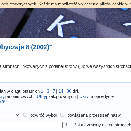
elach statystycznych. Każdy ma możliwość wyłączenia plików cookie w 
byczaje 8 (2002)”
 na stronach linkowanych z podanej strony (lub we wszystkich stronac
an w ciągu ostatnich
1
|
3
|
7
|
14
|
30
dni.
ryj
anonimowych |
Ukryj
zalogowanych |
Ukryj
moje edycje
026
odwróć wybór
powiązana przestrzeń nazw
Pokaż zmiany nie na stronach 