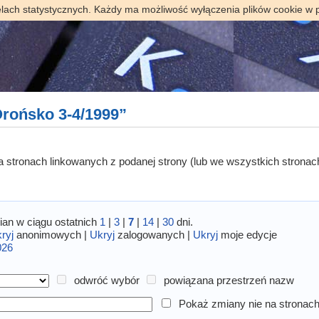
elach statystycznych. Każdy ma możliwość wyłączenia plików cookie w 
rońsko 3-4/1999”
 na stronach linkowanych z podanej strony (lub we wszystkich stronac
an w ciągu ostatnich
1
|
3
|
7
|
14
|
30
dni.
ryj
anonimowych |
Ukryj
zalogowanych |
Ukryj
moje edycje
026
odwróć wybór
powiązana przestrzeń nazw
Pokaż zmiany nie na stronach 