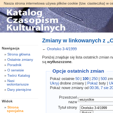
Nasza strona internetowa używa plików cookie (tzw. ciasteczka) w c
Zmiany w linkowanych z „O
Nawigacja
←
Orońsko 3-4/1999
Strona główna
Poniżej znajduje się lista ostatnich zmian
Ostatnie zmiany
są
wytłuszczone
.
Poradnik
O serwisie
Opcje ostatnich zmian
Twórz Katalog
Pokaż ostatnie
50
|
100
|
250
|
500
zmi
Nasi
Ukryj
drobne zmiany |
Pokaż
boty |
Uk
wolontariusze
Pokaż nowe zmiany od
00:36, 7 sie 2
Dary pieniężne
Przestrzeń
Widok
nazw
Tytuł strony
Strona
specjalna