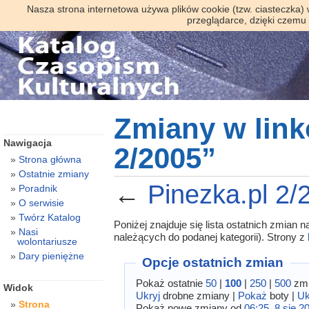
Nasza strona internetowa używa plików cookie (tzw. ciasteczka)
przeglądarce, dzięki czemu
Zmiany w link
Nawigacja
2/2005”
Strona główna
Ostatnie zmiany
←
Pinezka.pl 2/
Poradnik
O serwisie
Twórz Katalog
Poniżej znajduje się lista ostatnich zmian
Nasi
należących do podanej kategorii). Strony z
wolontariusze
Dary pieniężne
Opcje ostatnich zmian
Pokaż ostatnie
50
|
100
|
250
|
500
zmi
Widok
Ukryj
drobne zmiany |
Pokaż
boty |
Uk
Strona
Pokaż nowe zmiany od
06:25, 8 sie 2