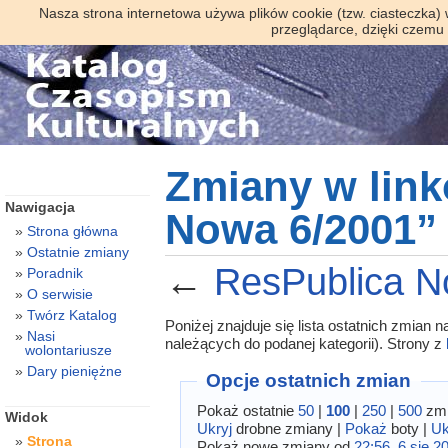
Nasza strona internetowa używa plików cookie (tzw. ciasteczka)
przeglądarce, dzięki czemu
Zmiany w lin
Nawigacja
Nowa 6/2001”
Strona główna
Ostatnie zmiany
←
ResPublica N
Poradnik
O serwisie
Twórz Katalog
Poniżej znajduje się lista ostatnich zmian
Nasi
należących do podanej kategorii). Strony z
wolontariusze
Dary pieniężne
Opcje ostatnich zmian
Pokaż ostatnie
50
|
100
|
250
|
500
zmi
Widok
Ukryj
drobne zmiany |
Pokaż
boty |
Uk
Strona
Pokaż nowe zmiany od
22:56, 6 sie 2