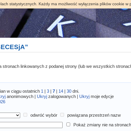
elach statystycznych. Każdy ma możliwość wyłączenia plików cookie w 
„SECESjA”
 na stronach linkowanych z podanej strony (lub we wszystkich stronac
an w ciągu ostatnich
1
|
3
|
7
|
14
|
30
dni.
ryj
anonimowych |
Ukryj
zalogowanych |
Ukryj
moje edycje
026
odwróć wybór
powiązana przestrzeń nazw
Pokaż zmiany nie na stronach 