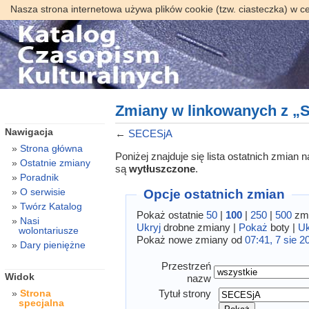
Nasza strona internetowa używa plików cookie (tzw. ciasteczka) w c
Zmiany w linkowanych z 
Nawigacja
←
SECESjA
Strona główna
Poniżej znajduje się lista ostatnich zmian
Ostatnie zmiany
są
wytłuszczone
.
Poradnik
O serwisie
Opcje ostatnich zmian
Twórz Katalog
Pokaż ostatnie
50
|
100
|
250
|
500
zmi
Nasi
Ukryj
drobne zmiany |
Pokaż
boty |
Uk
wolontariusze
Pokaż nowe zmiany od
07:41, 7 sie 2
Dary pieniężne
Przestrzeń
Widok
nazw
Tytuł strony
Strona
specjalna