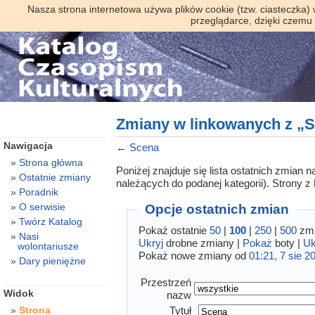
Nasza strona internetowa używa plików cookie (tzw. ciasteczka)
przeglądarce, dzięki czemu
Zmiany w linkowanych z „
Nawigacja
←
Scena
Strona główna
Poniżej znajduje się lista ostatnich zmian
Ostatnie zmiany
należących do podanej kategorii). Strony z
Poradnik
O serwisie
Opcje ostatnich zmian
Twórz Katalog
Pokaż ostatnie
50
|
100
|
250
|
500
zmi
Nasi
Ukryj
drobne zmiany |
Pokaż
boty |
Uk
wolontariusze
Pokaż nowe zmiany od
01:21, 7 sie 2
Dary pieniężne
Przestrzeń
Widok
nazw
Tytuł
Strona