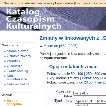
Nasza strona internetowa używa plików cookie (tzw. ciasteczka) w c
Zmiany w linkowanych z „Sp
Nawigacja
←
Spam.art.pl 62 (2005)
Strona główna
Poniżej znajduje się lista ostatnich zmian
Ostatnie zmiany
są
wytłuszczone
.
Poradnik
O serwisie
Opcje ostatnich zmian
Twórz Katalog
Pokaż ostatnie
50
|
100
|
250
|
500
zmi
Nasi
Ukryj
drobne zmiany |
Pokaż
boty |
Uk
wolontariusze
Pokaż nowe zmiany od
20:50, 7 sie 2
Dary pieniężne
Przestrzeń
Widok
nazw
Tytuł strony
Strona
specjalna