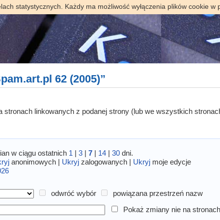
elach statystycznych. Każdy ma możliwość wyłączenia plików cookie w 
am.art.pl 62 (2005)”
 na stronach linkowanych z podanej strony (lub we wszystkich stronac
an w ciągu ostatnich
1
|
3
|
7
|
14
|
30
dni.
ryj
anonimowych |
Ukryj
zalogowanych |
Ukryj
moje edycje
026
odwróć wybór
powiązana przestrzeń nazw
Pokaż zmiany nie na stronach 