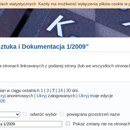
elach statystycznych. Każdy ma możliwość wyłączenia plików cookie w 
ztuka i Dokumentacja 1/2009”
 na stronach linkowanych z podanej strony (lub we wszystkich stronac
an w ciągu ostatnich
1
|
3
|
7
|
14
|
30
dni.
ryj
anonimowych |
Ukryj
zalogowanych |
Ukryj
moje edycje
026
odwróć wybór
powiązana przestrzeń nazw
Pokaż zmiany nie na stronach 