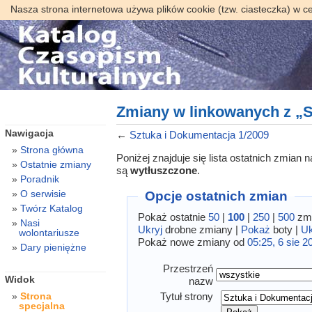
Nasza strona internetowa używa plików cookie (tzw. ciasteczka) w c
Zmiany w linkowanych z „S
Nawigacja
←
Sztuka i Dokumentacja 1/2009
Strona główna
Poniżej znajduje się lista ostatnich zmian
Ostatnie zmiany
są
wytłuszczone
.
Poradnik
O serwisie
Opcje ostatnich zmian
Twórz Katalog
Pokaż ostatnie
50
|
100
|
250
|
500
zmi
Nasi
Ukryj
drobne zmiany |
Pokaż
boty |
Uk
wolontariusze
Pokaż nowe zmiany od
05:25, 6 sie 2
Dary pieniężne
Przestrzeń
Widok
nazw
Tytuł strony
Strona
specjalna