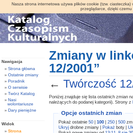
Nasza strona internetowa używa plików cookie (tzw. ciasteczka)
przeglądarce, dzięki czemu
Zmiany w lin
Nawigacja
12/2001”
Strona główna
Ostatnie zmiany
←
Twórczość 12
Poradnik
O serwisie
Twórz Katalog
Poniżej znajduje się lista ostatnich zmian
Nasi
należących do podanej kategorii). Strony z
wolontariusze
Dary pieniężne
Opcje ostatnich zmian
Pokaż ostatnie
50
|
100
|
250
|
500
zmi
Widok
Ukryj
drobne zmiany |
Pokaż
boty |
Uk
Strona
Pokaż nowe zmiany od
13:11, 8 sie 2