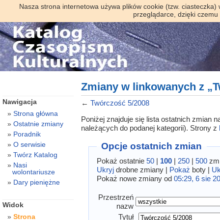
Nasza strona internetowa używa plików cookie (tzw. ciasteczka)
przeglądarce, dzięki czemu
Zmiany w linkowanych z „T
Nawigacja
←
Twórczość 5/2008
Strona główna
Poniżej znajduje się lista ostatnich zmian
Ostatnie zmiany
należących do podanej kategorii). Strony z
Poradnik
O serwisie
Opcje ostatnich zmian
Twórz Katalog
Pokaż ostatnie
50
|
100
|
250
|
500
zmi
Nasi
Ukryj
drobne zmiany |
Pokaż
boty |
Uk
wolontariusze
Pokaż nowe zmiany od
05:29, 6 sie 2
Dary pieniężne
Przestrzeń
Widok
nazw
Tytuł
Strona