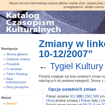
Nasza strona internetowa używa plików cookie (tzw. ciasteczka)
przeglądarce, dzięki czemu
Zmiany w link
Nawigacja
10-12/2007”
Strona główna
Ostatnie zmiany
←
Tygiel Kultur
Poradnik
O serwisie
Twórz Katalog
Poniżej znajduje się lista ostatnich zmian
Nasi
należących do podanej kategorii). Strony z
wolontariusze
Dary pieniężne
Opcje ostatnich zmian
Pokaż ostatnie
50
|
100
|
250
|
500
zmi
Widok
Ukryj
drobne zmiany |
Pokaż
boty |
Uk
Strona
Pokaż nowe zmiany od
06:32, 6 sie 2