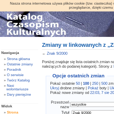
Nasza strona internetowa używa plików cookie (tzw. ciasteczka)
przeglądarce, dzięki czemu
Zmiany w linkowanych z „Z
Nawigacja
←
Znak 9/2000
Strona główna
Poniżej znajduje się lista ostatnich zmian
Ostatnie zmiany
należących do podanej kategorii). Strony z
Poradnik
O serwisie
Opcje ostatnich zmian
Twórz Katalog
Pokaż ostatnie
50
|
100
|
250
|
500
zmi
Nasi
Ukryj
drobne zmiany |
Pokaż
boty |
Uk
wolontariusze
Pokaż nowe zmiany od
22:03, 7 sie 2
Dary pieniężne
Przestrzeń
Widok
nazw
Tytuł
Strona