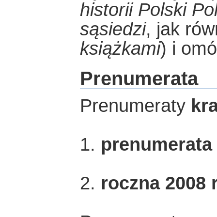
historii Polski Po
sąsiedzi
, jak rów
książkami
) i om
Prenumerata
Prenumeraty
kr
1.
prenumerata
2.
roczna 2008 r