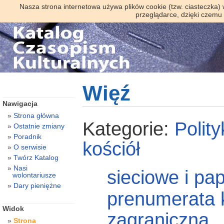
Nasza strona internetowa używa plików cookie (tzw. ciasteczka)
przeglądarce, dzięki czemu
Więź
Nawigacja
Strona główna
Kategorie:
Polit
Ostatnie zmiany
Poradnik
kościół
O serwisie
Twórz Katalog
Nasi
sieciowe i pa
wolontariusze
Dary pieniężne
prenumerata 
Widok
zagraniczna
Strona