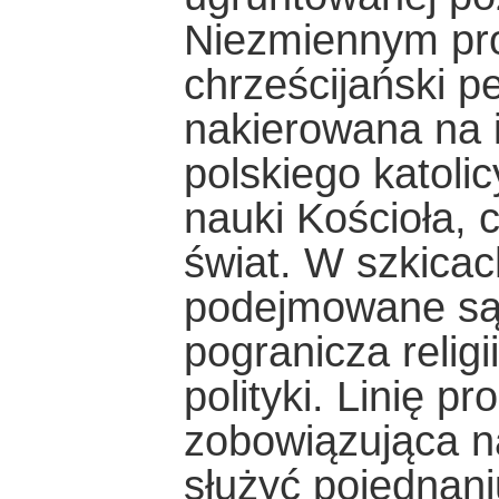
Niezmiennym p
chrześcijański p
nakierowana na i
polskiego katol
nauki Kościoła, 
świat. W szkicac
podejmowane są 
pogranicza religi
polityki. Linię 
zobowiązująca 
służyć pojednani