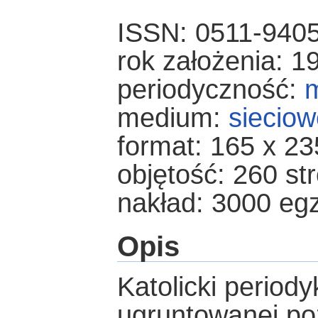
ISSN: 0511-940
rok założenia: 1
periodyczność:
m
medium:
sieciow
format: 165 x 2
objętość: 260 st
nakład: 3000 eg
Opis
Katolicki periody
ugruntowanej poz