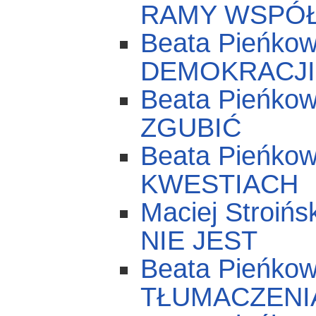
RAMY WSPÓ
Beata Pieńk
DEMOKRACJ
Beata Pieńko
ZGUBIĆ
Beata Pieńk
KWESTIACH
Maciej Stroiń
NIE JEST
Beata Pieńk
TŁUMACZENI