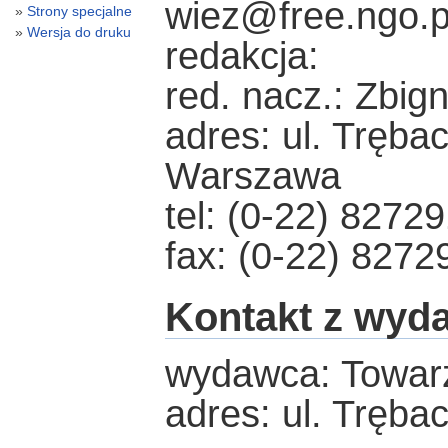
wiez@free.ngo.p
Strony specjalne
Wersja do druku
redakcja:
red. nacz.: Zbig
adres: ul. Tręba
Warszawa
tel: (0-22) 8272
fax: (0-22) 8272
Kontakt z wyd
wydawca: Towar
adres: ul. Tręb