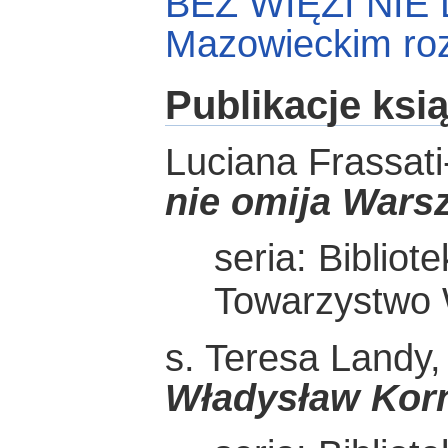
BEZ WIĘZI NIE 
Mazowieckim ro
Publikacje ksi
Luciana Frassa
nie omija Wars
seria: Bibliot
Towarzystwo
s. Teresa Landy
Władysław Korn