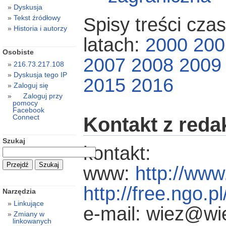
Dyskusja
Tekst źródłowy
Spisy treści cza
Historia i autorzy
latach:
2000
200
Osobiste
2007
2008
2009
216.73.217.108
Dyskusja tego IP
2015
2016
Zaloguj się
Zaloguj przy
pomocy
Facebook
Connect
Kontakt z reda
Szukaj
kontakt:
www:
http://www
http://free.ngo.p
Narzędzia
Linkujące
e-mail: wiez@wi
Zmiany w
linkowanych