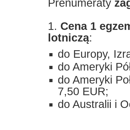
Prenumeraty
za
1.
Cena 1 egzem
lotniczą
:
do Europy, Izr
do Ameryki Pół
do Ameryki Poł
7,50 EUR;
do Australii i 