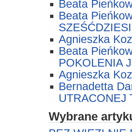
Beata Pieńk
Beata Pieńk
SZEŚĆDZIES
Agnieszka Ko
Beata Pieńko
POKOLENIA J
Agnieszka K
Bernadetta D
UTRACONEJ 
Wybrane artyk