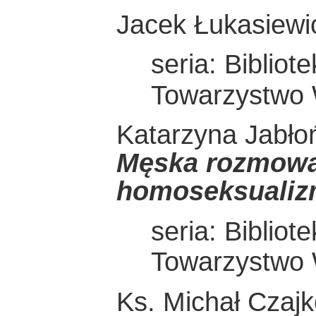
Jacek Łukasiew
seria: Bibliot
Towarzystwo
Katarzyna Jabło
Męska rozmowa.
homoseksualiz
seria: Bibliot
Towarzystwo
Ks. Michał Czaj