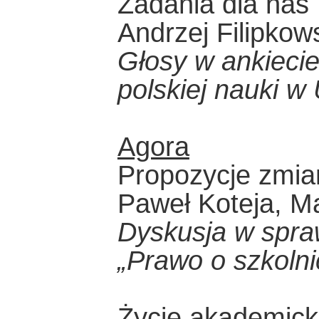
Zadania dla nas
Andrzej Filipkow
Głosy w ankiecie
polskiej nauki w 
Agora
Propozycje zmia
Paweł Koteja, M
Dyskusja w spra
„Prawo o szkoln
Życie akademick