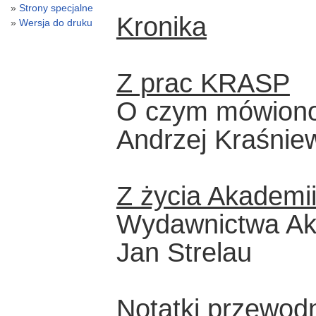
Strony specjalne
Kronika
Wersja do druku
Z prac KRASP
O czym mówion
Andrzej Kraśnie
Z życia Akademi
Wydawnictwa Ak
Jan Strelau
Notatki przewo