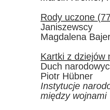
Rody uczone (77
Janiszewscy
Magdalena Baje
Kartki z dziejów
Duch narodowych 
Piotr Hübner
Instytucje narod
między wojnami