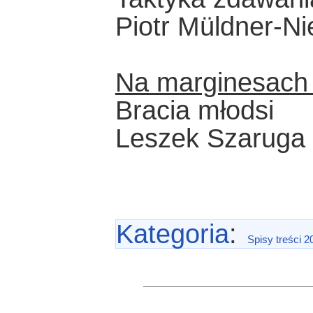
Piotr Müldner-N
Na marginesach 
Bracia młodsi
Leszek Szaruga
Kategoria
:
Spisy treści 2