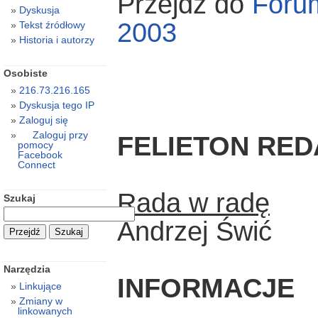
Przejdź do
Foru
Dyskusja
2003
Tekst źródłowy
Historia i autorzy
Osobiste
216.73.216.165
Dyskusja tego IP
Zaloguj się
Zaloguj przy
FELIETON RE
pomocy
Facebook
Connect
Rada w radę
Szukaj
Andrzej Świć
Narzędzia
INFORMACJE
Linkujące
Zmiany w
linkowanych