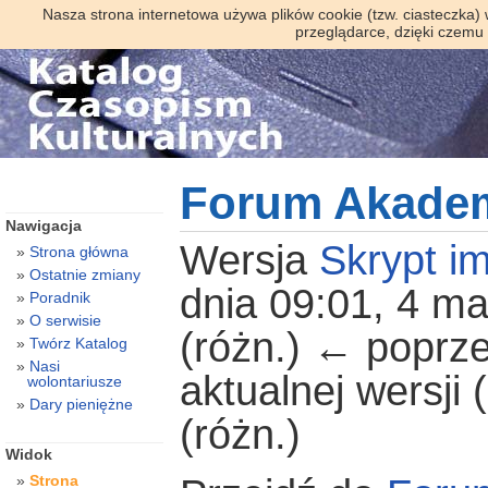
Nasza strona internetowa używa plików cookie (tzw. ciasteczka)
przeglądarce, dzięki czemu
Forum Akadem
Nawigacja
Wersja
Skrypt im
Strona główna
Ostatnie zmiany
dnia 09:01, 4 m
Poradnik
O serwisie
(różn.) ← poprze
Twórz Katalog
Nasi
aktualnej wersji
wolontariusze
Dary pieniężne
(różn.)
Widok
Strona