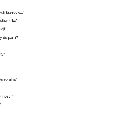
ch brzegów...”
słów kilka”
cji”
 do partii?”
ty”
erebralna”
enności”
”