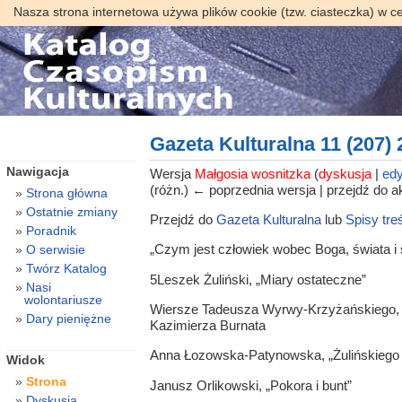
Nasza strona internetowa używa plików cookie (tzw. ciasteczka) w c
Gazeta Kulturalna 11 (207)
Nawigacja
Wersja
Małgosia wosnitzka
(
dyskusja
|
edy
(różn.) ← poprzednia wersja | przejdź do ak
Strona główna
Ostatnie zmiany
Przejdź do
Gazeta Kulturalna
lub
Spisy tre
Poradnik
„Czym jest człowiek wobec Boga, świata i
O serwisie
Twórz Katalog
5Leszek Żuliński, „Miary ostateczne”
Nasi
wolontariusze
Wiersze Tadeusza Wyrwy-Krzyżańskiego, 
Dary pieniężne
Kazimierza Burnata
Anna Łozowska-Patynowska, „Żulińskiego 
Widok
Strona
Janusz Orlikowski, „Pokora i bunt”
Dyskusja