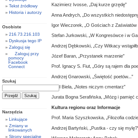
Kazimierz Ivosse, „Daj kurze grzędę”
Tekst źródłowy
Historia i autorzy
Anna Andrych, „Do wszystkich niedostępny
Igor Wieczorek, „O Gościach z Zaświatów 
Osobiste
216.73.216.103
Stefan Jurkowski, „W Kongresówce i w Gali
Dyskusja tego IP
Andrzej Dębkowski, „Czy Witkacy wstąpiłby
Zaloguj się
Zaloguj przy
Józef Baran, „Przystanek marzenie”
pomocy
Facebook
Prof. Ignacy S. Fiut, „Góry są rajem dla poe
Connect
Andrzej Gnarowski, „Świętość poetów...”
Szukaj
Emil Biela, „Notes niczym cmentarz”
Jurata Bogna Serafińska, „Mózg i pamięć c
Kultura regionu oraz Informacje
Narzędzia
Prof. Maria Szyszkowska, „Filozofia codzi
Linkujące
Zmiany w
Andrzej Bartyński, „Pustka - czy się mylę?
linkowanych
Strony specjalne