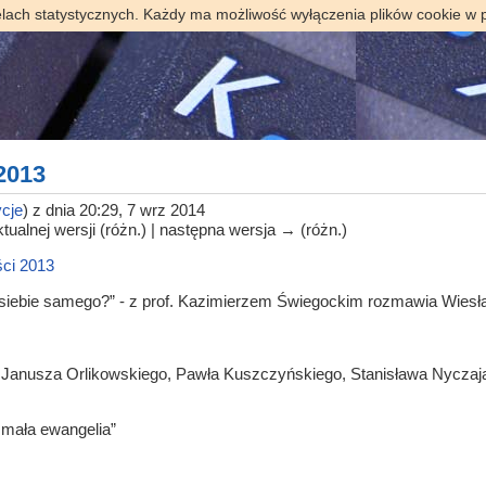
elach statystycznych. Każdy ma możliwość wyłączenia plików cookie w 
 2013
cje
)
z dnia 20:29, 7 wrz 2014
tualnej wersji (różn.) | następna wersja → (różn.)
ści 2013
 siebie samego?” - z prof. Kazimierzem Świegockim rozmawia Wies
Janusza Orlikowskiego, Pawła Kuszczyńskiego, Stanisława Nyczaj
mała ewangelia”