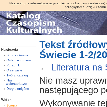
Nasza strona internetowa używa plików cookie (tzw. ciasteczka)
przeglądarce, dzięki czemu
Tekst źródłowy
Nawigacja
Świecie 1-2/2
Strona główna
Ostatnie zmiany
←
Literatura na
Poradnik
O serwisie
Twórz Katalog
Nie masz uprawni
Nasi
wolontariusze
następującego 
Dary pieniężne
Widok
Wykonywanie tej 
Strona