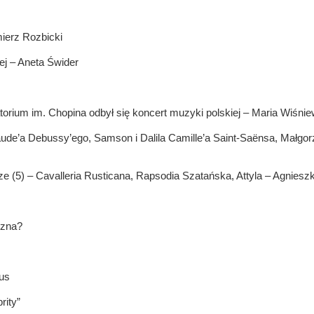
mierz Rozbicki
ej – Aneta Świder
rium im. Chopina odbył się koncert muzyki polskiej – Maria Wiśni
laude’a Debussy’ego, Samson i Dalila Camille’a Saint-Saënsa, Małg
ze (5) – Cavalleria Rusticana, Rapsodia Szatańska, Attyla – Agnies
czna?
us
rity”