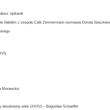
diusz Jędrasik
Pablo Valettim z zespołu Café Zimmermann rozmawia Dorota Staszkie
skiego
XVI)
wa Murawska
y dwudziesty wiek (XXXV) – Bogusław Schaeffer