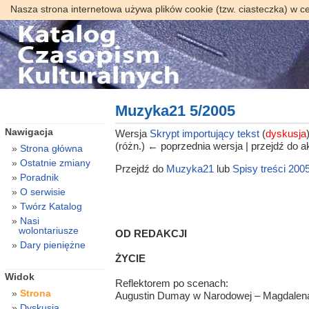
Nasza strona internetowa używa plików cookie (tzw. ciasteczka) w c
Muzyka21 5/2005
Nawigacja
Wersja
Skrypt importujący tekst
(
dyskusja
(różn.) ← poprzednia wersja | przejdź do ak
Strona główna
Ostatnie zmiany
Przejdź do
Muzyka21
lub
Spisy treści 200
Poradnik
O serwisie
Twórz Katalog
Nasi
wolontariusze
OD REDAKCJI
Dary pieniężne
ŻYCIE
Widok
Reflektorem po scenach:
Strona
Augustin Dumay w Narodowej – Magdalen
Dyskusja