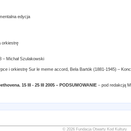
mentalna edycja
 orkiestrę
8 – Michał Szulakowski
ypce i orkiestrę Sur le meme accord, Bela Bartók (1881-1945) – Konc
ethovena. 15 III - 25 III 2005 – PODSUMOWANIE
– pod redakcją 
© 2026 Fundacja Otwarty Kod Kultury