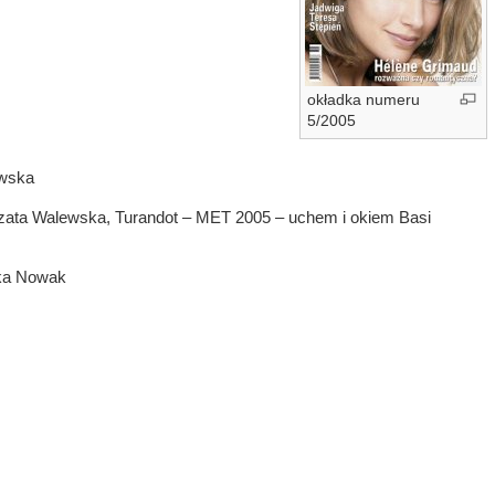
okładka numeru
5/2005
ewska
orzata Walewska, Turandot – MET 2005 – uchem i okiem Basi
zka Nowak