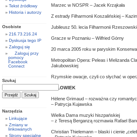
Marzec w NOSPR – Jacek Krząkała
Tekst źródłowy
Historia i autorzy
Z estrady Filharmonii Koszalińskiej – Kazi
Osobiste
Jubileusz 50. lecia Filharmonii Rzeszowski
216.73.216.24
Gracze w Poznaniu – Wilfried Górny
Dyskusja tego IP
Zaloguj się
20 marca 2005 roku w paryskim Konserwato
Zaloguj przy
pomocy
Metropolitan Opera: Peleas i Melizanda C
Facebook
Jakubowskiej
Connect
Rzymskie owacje, czyli co słychać w oper
Szukaj
CZŁOWIEK
Hélene Grimaud – rozważna czy romanty
– Patrycja Kujawska
Narzędzia
Wielka Dama muzyki hiszpańskiej
Linkujące
– z Teresą Berganzą rozmawia Rafael Ban
Zmiany w
linkowanych
Christian Thielemann – blaski i cienie „celeb
Strony specjalne