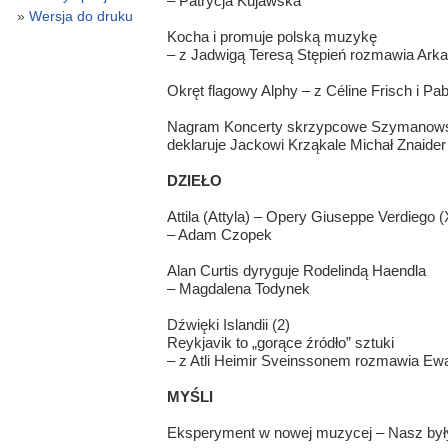
– Patrycja Kujawska
Wersja do druku
Kocha i promuje polską muzykę
– z Jadwigą Teresą Stępień rozmawia Arka
Okręt flagowy Alphy – z Céline Frisch i 
Nagram Koncerty skrzypcowe Szymanow
deklaruje Jackowi Krząkale Michał Znaider
DZIEŁO
Attila (Attyla) – Opery Giuseppe Verdiego (
– Adam Czopek
Alan Curtis dyryguje Rodelindą Haendla
– Magdalena Todynek
Dźwięki Islandii (2)
Reykjavik to „gorące źródło” sztuki
– z Atli Heimir Sveinssonem rozmawia E
MYŚLI
Eksperyment w nowej muzycej – Nasz był