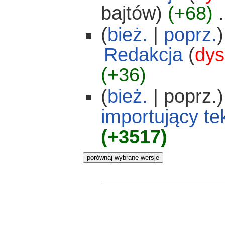
bajtów)
(+68)
‎
.
(
bież.
|
poprz.
)
Redakcja
(
dys
(+36)
(
bież.
| poprz.)
importujący te
(+3517)