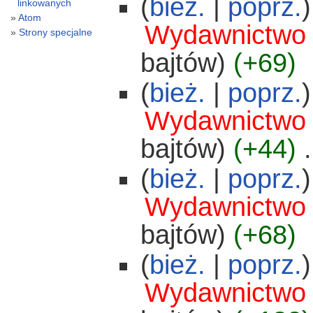
(
bież.
|
poprz.
)
linkowanych
Atom
Wydawnictwo
Strony specjalne
bajtów)
(+69)
(
bież.
|
poprz.
)
Wydawnictwo
bajtów)
(+44)
‎
.
(
bież.
|
poprz.
)
Wydawnictwo
bajtów)
(+68)
(
bież.
|
poprz.
)
Wydawnictwo