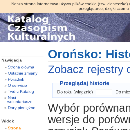
Nasza strona internetowa używa plików cookie (tzw. ciasteczka)
przeglądarce, dzięki czemu
Orońsko: Hist
Nawigacja
Zobacz rejestry o
Strona główna
Ostatnie zmiany
Poradnik
Przeglądaj historię
O serwisie
Twórz Katalog
Do roku (włącznie)
Do mies
Nasi
wolontariusze
Wybór porównani
Dary pieniężne
wersje do porówn
Widok
Strona