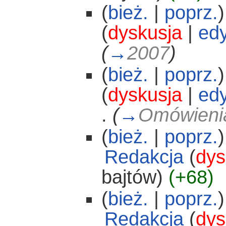
(
bież.
|
poprz.
)
(
dyskusja
|
edy
(
→
2007
)
(
bież.
|
poprz.
)
(
dyskusja
|
edy
.
(
→
Omówienia
(
bież.
|
poprz.
)
Redakcja
(
dys
bajtów)
(+68)
(
bież.
|
poprz.
)
Redakcja
(
dys