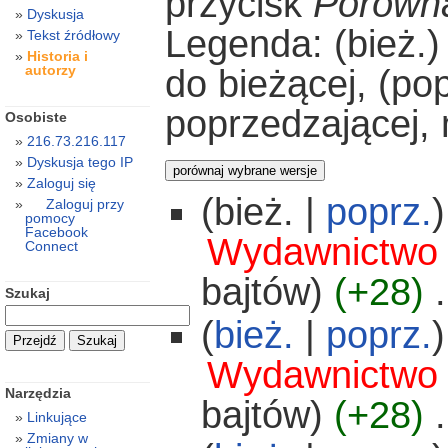
przycisk
Porówna
Dyskusja
Legenda: (bież.)
Tekst źródłowy
Historia i
autorzy
do bieżącej, (po
poprzedzającej,
Osobiste
216.73.216.117
Dyskusja tego IP
Zaloguj się
(bież. |
poprz.
)
Zaloguj przy
pomocy
Facebook
Wydawnictwo
Connect
bajtów)
(+28)
‎
.
Szukaj
(
bież.
|
poprz.
)
Wydawnictwo
Narzędzia
bajtów)
(+28)
‎
.
Linkujące
Zmiany w