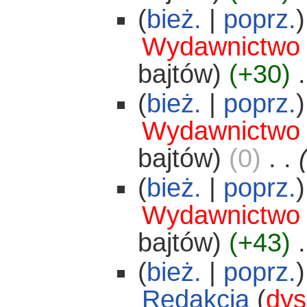
(
bież.
|
poprz.
)
Wydawnictwo
bajtów)
(+30)
‎
.
(
bież.
|
poprz.
)
Wydawnictwo
bajtów)
(0)
‎
. .
(
bież.
|
poprz.
)
Wydawnictwo
bajtów)
(+43)
‎
.
(
bież.
|
poprz.
)
Redakcja
(
dys