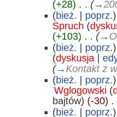
(+28)
‎
. .
(
→
20
(
bież.
|
poprz.
)
Spruch
(
dysku
(+103)
‎
. .
(
→
O
(
bież.
|
poprz.
)
(
dyskusja
|
edy
(
→
Kontakt z 
(
bież.
|
poprz.
)
Wglogowski
(
bajtów)
(-30)
‎
. 
(
bież.
|
poprz.
)