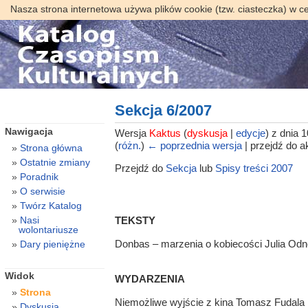
Nasza strona internetowa używa plików cookie (tzw. ciasteczka) w c
Sekcja 6/2007
Nawigacja
Wersja
Kaktus
(
dyskusja
|
edycje
)
z dnia 1
(
różn.
)
← poprzednia wersja
| przejdź do ak
Strona główna
Ostatnie zmiany
Przejdź do
Sekcja
lub
Spisy treści 2007
Poradnik
O serwisie
Twórz Katalog
Nasi
TEKSTY
wolontariusze
Donbas – marzenia o kobiecości Julia Od
Dary pieniężne
Widok
WYDARZENIA
Strona
Niemożliwe wyjście z kina Tomasz Fudala
Dyskusja