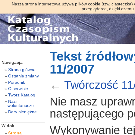
Nasza strona internetowa używa plików cookie (tzw. ciasteczka)
przeglądarce, dzięki czemu
Tekst źródłow
Nawigacja
11/2007
Strona główna
Ostatnie zmiany
←
Twórczość 11
Poradnik
O serwisie
Twórz Katalog
Nie masz uprawni
Nasi
wolontariusze
następującego 
Dary pieniężne
Widok
Wykonywanie tej 
Strona