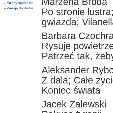
Marzena Broda
Strony specjalne
Wersja do druku
Po stronie lustra
gwiazda; Vilanel
Barbara Czochra
Rysuje powietrze
Patrzeć tak, żeb
Aleksander Rybc
Z dala; Całe życi
Koniec świata
Jacek Zalewski