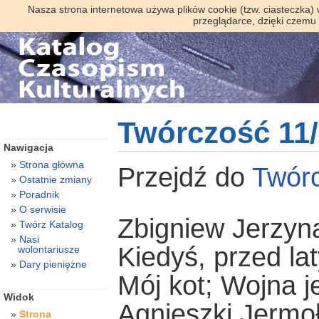
Nasza strona internetowa używa plików cookie (tzw. ciasteczka)
przeglądarce, dzięki czemu
Twórczość 11
Nawigacja
Strona główna
Przejdź do
Twór
Ostatnie zmiany
Poradnik
O serwisie
Zbigniew Jerzyn
Twórz Katalog
Nasi
Kiedyś, przed la
wolontariusze
Dary pieniężne
Mój kot; Wojna j
Widok
Agnieszki Jermo
Strona