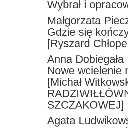
Wybrał i opracow
Małgorzata Piec
Gdzie się kończy
[Ryszard Chłop
Anna Dobiegała
Nowe wcielenie 
[Michał Witkow
RADZIWIŁŁÓWN
SZCZAKOWEJ]
Agata Ludwikow