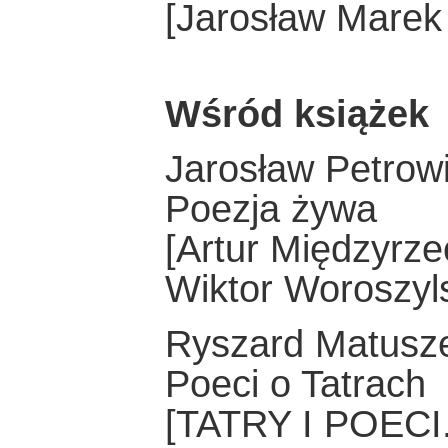
[Jarosław Mare
Wśród książek
Jarosław Petrow
Poezja żywa
[Artur Międzyrz
Wiktor Woroszy
Ryszard Matusz
Poeci o Tatrach
[TATRY I POEC