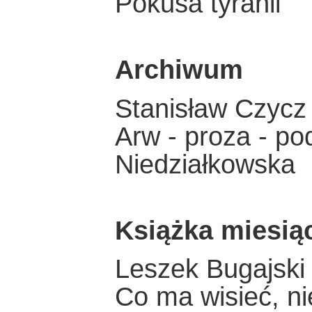
Pokusa tyranii
Archiwum
Stanisław Czycz
Arw - proza - po
Niedziałkowska
Książka miesią
Leszek Bugajski
Co ma wisieć, ni