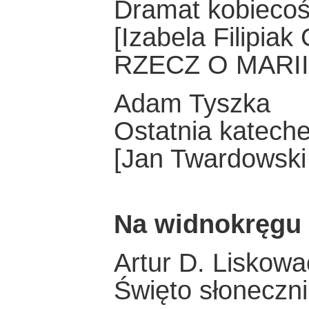
Dramat kobiecoś
[Izabela Filip
RZECZ O MARI
Adam Tyszka
Ostatnia katech
[Jan Twardows
Na widnokręgu
Artur D. Liskowa
Święto słoneczni