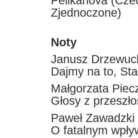
Pelikánová (Czec
Zjednoczone)
Noty
Janusz Drzewuc
Dajmy na to, St
Małgorzata Piec
Głosy z przeszło
Paweł Zawadzki
O fatalnym wpływ