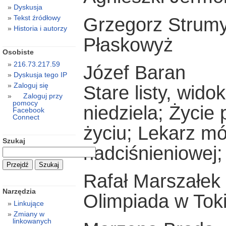
Dyskusja
Tekst źródłowy
Grzegorz Strum
Historia i autorzy
Płaskowyż
Osobiste
216.73.217.59
Józef Baran
Dyskusja tego IP
Zaloguj się
Stare listy, wido
Zaloguj przy
pomocy
niedziela; Życie
Facebook
Connect
życiu; Lekarz mó
Szukaj
nadciśnieniowej;
Rafał Marszałek
Narzędzia
Olimpiada w Tok
Linkujące
Zmiany w
linkowanych