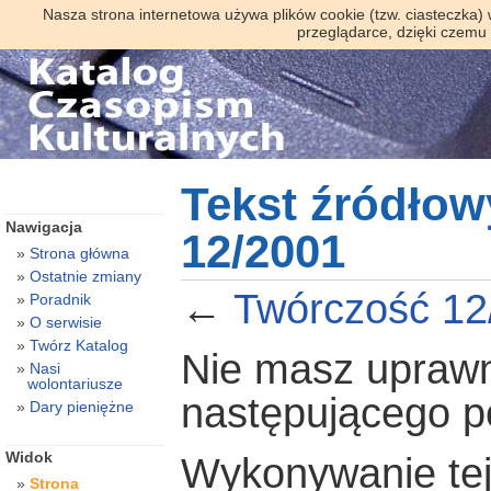
Nasza strona internetowa używa plików cookie (tzw. ciasteczka)
przeglądarce, dzięki czemu
Tekst źródłow
Nawigacja
12/2001
Strona główna
Ostatnie zmiany
←
Twórczość 12
Poradnik
O serwisie
Twórz Katalog
Nie masz uprawni
Nasi
wolontariusze
następującego 
Dary pieniężne
Widok
Wykonywanie tej 
Strona