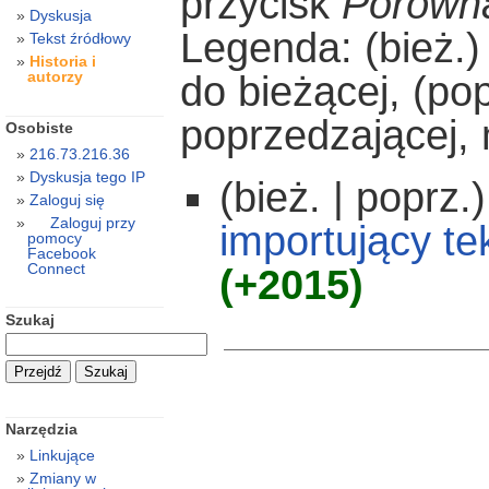
przycisk
Porówna
Dyskusja
Legenda: (bież.)
Tekst źródłowy
Historia i
autorzy
do bieżącej, (po
poprzedzającej,
Osobiste
216.73.216.36
Dyskusja tego IP
(bież. | poprz.)
Zaloguj się
Zaloguj przy
importujący te
pomocy
Facebook
Connect
(+2015)
Szukaj
Narzędzia
Linkujące
Zmiany w