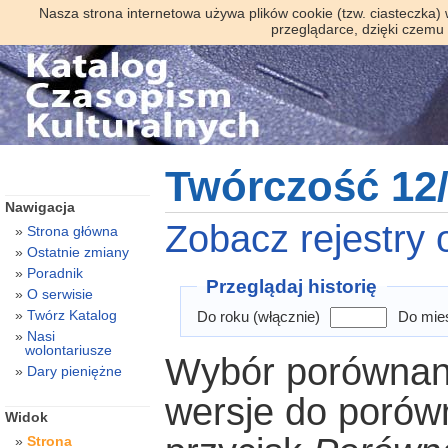
Nasza strona internetowa używa plików cookie (tzw. ciasteczka)
przeglądarce, dzięki czemu
Twórczość 12/
Nawigacja
Zobacz rejestry o
Strona główna
Ostatnie zmiany
Poradnik
Przeglądaj historię
O serwisie
Twórz Katalog
Do roku (włącznie)
Do mies
Nasi
wolontariusze
Wybór porównani
Dary pieniężne
wersje do porówn
Widok
Strona