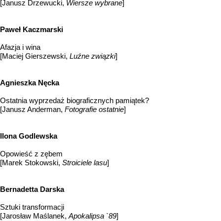
[Janusz Drzewucki,
Wiersze wybrane
]
Paweł Kaczmarski
Afazja i wina
[Maciej Gierszewski,
Luźne związki
]
Agnieszka Nęcka
Ostatnia wyprzedaż biograficznych pamiątek?
[Janusz Anderman,
Fotografie ostatnie
]
Ilona Godlewska
Opowieść z zębem
[Marek Stokowski,
Stroiciele lasu
]
Bernadetta Darska
Sztuki transformacji
[Jarosław Maślanek,
Apokalipsa `89
]