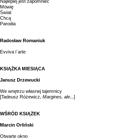
Najlepiej jest zapomnieć
Mówię
Świat
Chcą
Parodia
Radosław Romaniuk
Evviva l`arte
KSIĄŻKA MIESIĄCA
Janusz Drzewucki
We wnętrzu własnej tajemnicy
[Tadeusz Różewicz,
Margines, ale...
]
WŚRÓD KSIĄŻEK
Marcin Orliński
Otwarte okno