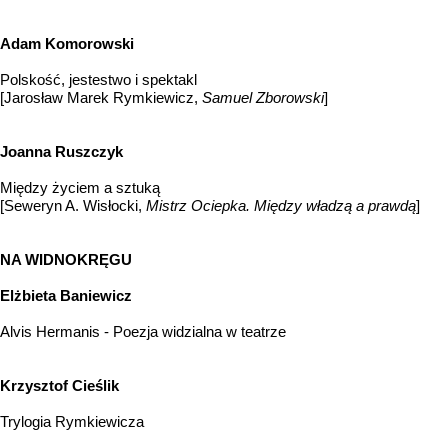
Adam Komorowski
Polskość, jestestwo i spektakl
[Jarosław Marek Rymkiewicz,
Samuel Zborowski
]
Joanna Ruszczyk
Między życiem a sztuką
[Seweryn A. Wisłocki,
Mistrz Ociepka. Między władzą a prawdą
]
NA WIDNOKRĘGU
Elżbieta Baniewicz
Alvis Hermanis - Poezja widzialna w teatrze
Krzysztof Cieślik
Trylogia Rymkiewicza