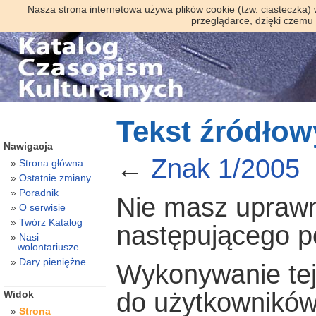
Nasza strona internetowa używa plików cookie (tzw. ciasteczka)
przeglądarce, dzięki czemu
Tekst źródłow
Nawigacja
←
Znak 1/2005
Strona główna
Ostatnie zmiany
Poradnik
Nie masz uprawni
O serwisie
Twórz Katalog
następującego 
Nasi
wolontariusze
Dary pieniężne
Wykonywanie tej 
do użytkowników
Widok
Strona