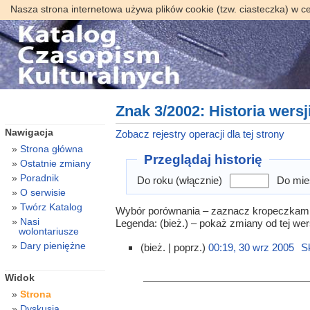
Nasza strona internetowa używa plików cookie (tzw. ciasteczka) w c
Znak 3/2002: Historia wersj
Nawigacja
Zobacz rejestry operacji dla tej strony
Strona główna
Przeglądaj historię
Ostatnie zmiany
Poradnik
Do roku (włącznie)
Do mie
O serwisie
Twórz Katalog
Wybór porównania – zaznacz kropeczkami d
Nasi
Legenda: (bież.) – pokaż zmiany od tej wer
wolontariusze
Dary pieniężne
(bież. | poprz.)
00:19, 30 wrz 2005
‎
S
Widok
Strona
Dyskusja