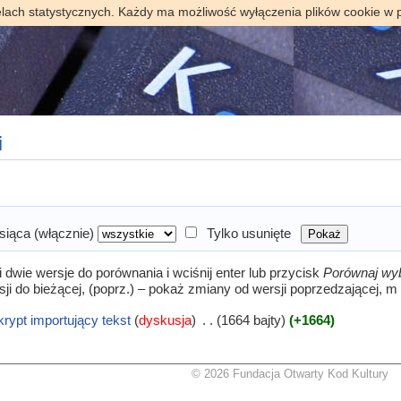
elach statystycznych. Każdy ma możliwość wyłączenia plików cookie w 
i
siąca (włącznie)
Tylko usunięte
wie wersje do porównania i wciśnij enter lub przycisk
Porównaj wy
sji do bieżącej, (poprz.) – pokaż zmiany od wersji poprzedzającej, 
krypt importujący tekst
(
dyskusja
)
‎
. .
(1664 bajty)
(+1664)
© 2026 Fundacja Otwarty Kod Kultury