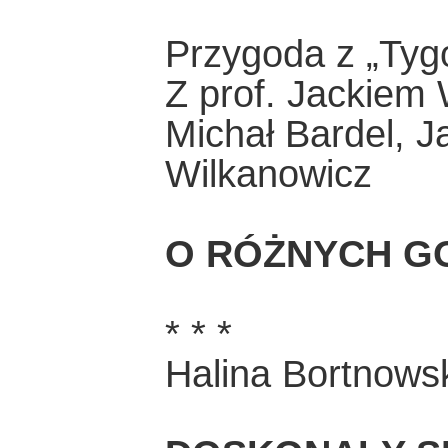
Przygoda z „Tyg
Z prof. Jackiem
Michał Bardel, J
Wilkanowicz
O RÓŻNYCH G
* * *
Halina Bortnows