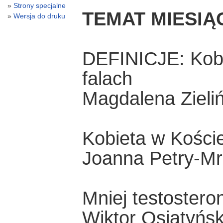
Strony specjalne
TEMAT MIESIĄ
Wersja do druku
DEFINICJE: Kobi
falach
Magdalena Zieli
Kobieta w Kości
Joanna Petry-M
Mniej testostero
Wiktor Osiatyńsk