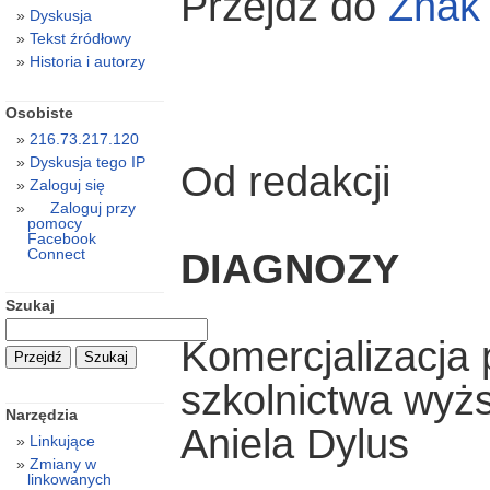
Przejdź do
Zna
Dyskusja
Tekst źródłowy
Historia i autorzy
Osobiste
216.73.217.120
Dyskusja tego IP
Od redakcji
Zaloguj się
Zaloguj przy
pomocy
Facebook
Connect
DIAGNOZY
Szukaj
Komercjalizacja 
szkolnictwa wyż
Narzędzia
Aniela Dylus
Linkujące
Zmiany w
linkowanych