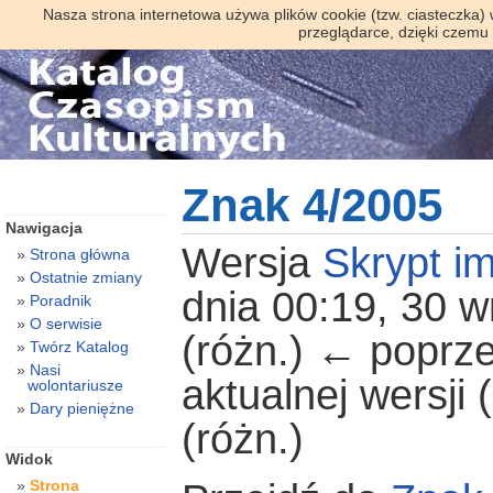
Nasza strona internetowa używa plików cookie (tzw. ciasteczka)
przeglądarce, dzięki czemu
Znak 4/2005
Nawigacja
Wersja
Skrypt im
Strona główna
Ostatnie zmiany
dnia 00:19, 30 w
Poradnik
O serwisie
(różn.) ← poprze
Twórz Katalog
Nasi
aktualnej wersji
wolontariusze
Dary pieniężne
(różn.)
Widok
Strona